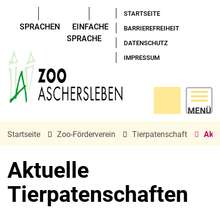
STARTSEITE
SPRACHEN
EINFACHE
BARRIEREFREIHEIT
SPRACHE
DATENSCHUTZ
IMPRESSUM
MENÜ
Startseite
Zoo-Förderverein
Tierpatenschaft
Aktu
Aktuelle
Tierpatenschaften