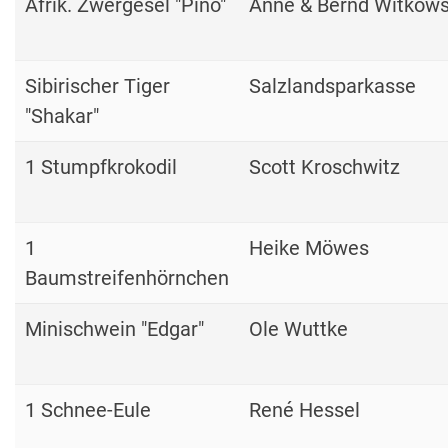
Afrik. Zwergesel "Pino"
Anne & Bernd Witkows
Sibirischer Tiger
Salzlandsparkasse
"Shakar"
1 Stumpfkrokodil
Scott Kroschwitz
1
Heike Möwes
Baumstreifenhörnchen
Minischwein "Edgar"
Ole Wuttke
1 Schnee-Eule
René Hessel